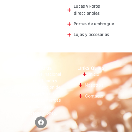
Luces y Faros
direccionales
Partes de embrague
Lujos y accesorios
Nosotros
Links útiles
Líder a nivel nacional
Inicio
en importación y
Nosotros
comercialización de
repuestos de
Contacto
reconocidas marcas
mundiales para
tractocamiones.