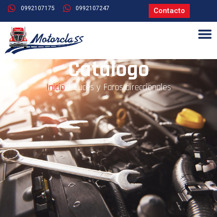
0992107175
0992107247
Contacto
Catálogo
Inicio
/ Luces y Faros direccionales