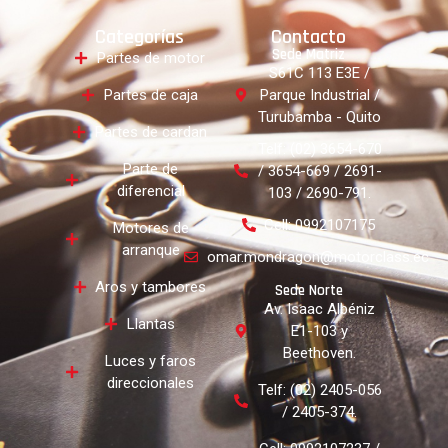
Categorías
Contacto
Sede Matriz
Partes de motor
S61C 113 E3E /
Partes de caja
Parque Industrial /
Turubamba - Quito
Partes de cardan
Telf: (02) 3654-670
Parte de
/ 3654-669 / 2691-
diferencial
103 / 2690-791.
Cell: 0992107175
Motores de
arranque
omar.mondragon@motorclass.ec
Aros y tambores
Sede Norte
Av. Isaac Albéniz
Llantas
E1-103 y
Beethoven.
Luces y faros
direccionales
Telf: (02) 2405-056
/ 2405-374.