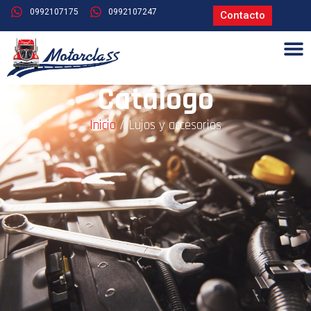
0992107175
0992107247
Contacto
Catálogo
Inicio
/ Lujos y accesorios