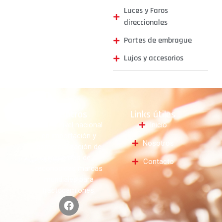
Luces y Faros
direccionales
Partes de embrague
Lujos y accesorios
Nosotros
Links útiles
Líder a nivel nacional
Inicio
en importación y
Nosotros
comercialización de
repuestos de
Contacto
reconocidas marcas
mundiales para
tractocamiones.