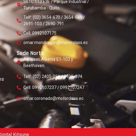
S61C 113 E3E / Parque Industrial /
Turubamba - Quito
Telf: (02) 3654-670 / 3654-669 /
2691-103 / 2690-791.
Cell: 0992107175
omar.mondragon@motorclass.ec
Sede Norte
Av. Isaac Albéniz E1-103 y
Beethoven.
Telf: (02) 2405-056 / 2405-374.
es
Cell: 0992107237 / 0992107247
omar.coronado@motorclass.ec
igital Kitsune