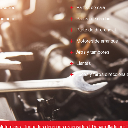
osotros
Partes de caja
ontacto
Partes de cardan
Parte de diferencial
Motores de arranque
Aros y tambores
Llantas
Luces y faros direccional
otorclass . Todos los derechos reservados | Desarrollado por D