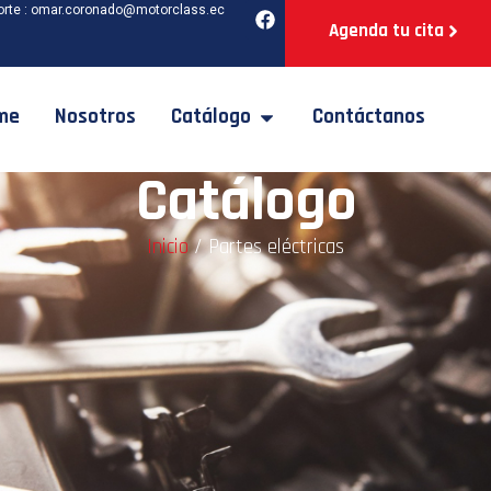
orte : omar.coronado@motorclass.ec
Agenda tu cita
me
Nosotros
Catálogo
Contáctanos
Catálogo
Inicio
/ Partes eléctricas