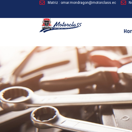
Matriz : omar.mondragon@motorclass.ec
N
Ho