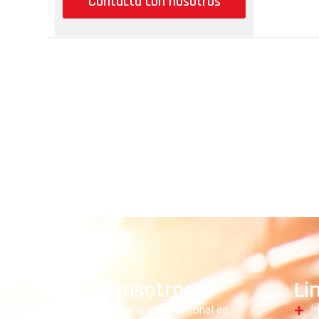
Contacta con nosotros
Nosotros
Li
Líder a nivel nacional en
I