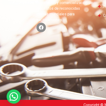
importación y comercialización de
N
repuestos de reconocidas
marcas mundiales para
C
tractocamiones.
Copyright © M