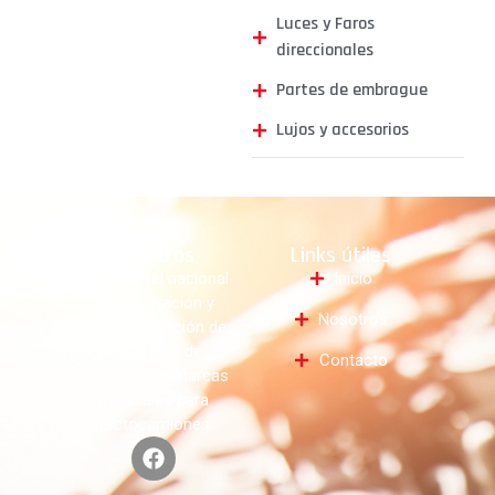
Luces y Faros
direccionales
Partes de embrague
Lujos y accesorios
Nosotros
Links útiles
Líder a nivel nacional
Inicio
en importación y
Nosotros
comercialización de
repuestos de
Contacto
reconocidas marcas
mundiales para
tractocamiones.