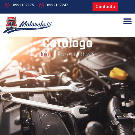
0992107175
0992107247
Contacto
Catálogo
Inicio
/ Partes de chasis