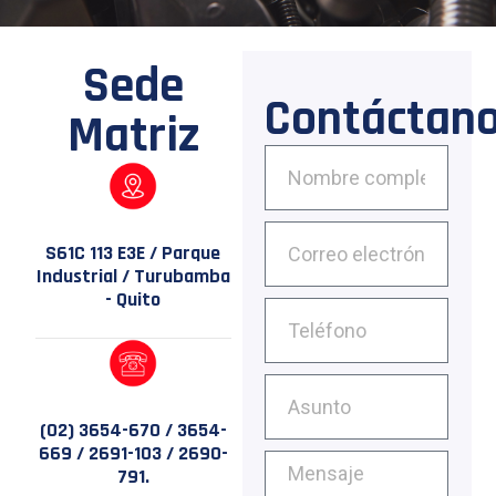
Sede
Contáctan
Matriz
S61C 113 E3E / Parque
Industrial / Turubamba
- Quito
(02) 3654-670 / 3654-
669 / 2691-103 / 2690-
791.