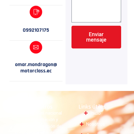
0992107175
Enviar
mensaje
omar.mondragon@
motorclass.ec
Nosotros
Links útiles
Líder a nivel nacional
Inicio
en importación y
Nosotros
comercialización de
repuestos de