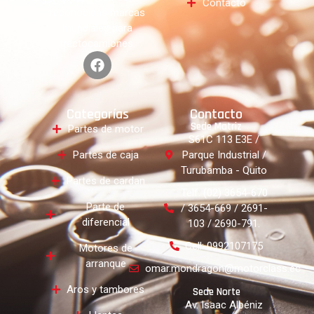
Contacto
reconocidas marcas
mundiales para
tractocamiones.
Categorías
Contacto
Sede Matriz
Partes de motor
S61C 113 E3E /
Partes de caja
Parque Industrial /
Turubamba - Quito
Partes de cardan
Telf: (02) 3654-670
Parte de
/ 3654-669 / 2691-
diferencial
103 / 2690-791.
Cell: 0992107175
Motores de
arranque
omar.mondragon@motorclass.ec
Aros y tambores
Sede Norte
Av. Isaac Albéniz