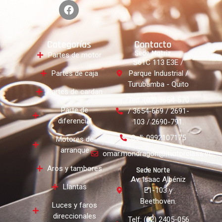
Categorías
Contacto
Sede Matriz
Partes de motor
S61C 113 E3E /
Partes de caja
Parque Industrial /
Turubamba - Quito
Partes de cardan
Telf: (02) 3654-670
Parte de
/ 3654-669 / 2691-
diferencial
103 / 2690-791.
Cell: 0992107175
Motores de
arranque
omar.mondragon@motorclass.ec
Aros y tambores
Sede Norte
Av. Isaac Albéniz
Llantas
E1-103 y
Beethoven.
Luces y faros
direccionales
Telf: (02) 2405-056