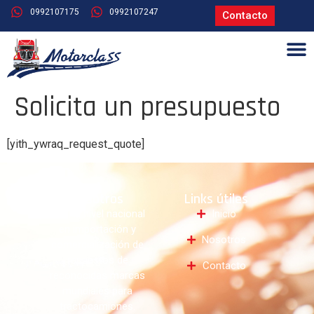
0992107175
0992107247
Contacto
Solicita un presupuesto
[yith_ywraq_request_quote]
Nosotros
Links útiles
Líder a nivel nacional
Inicio
en importación y
Nosotros
comercialización de
repuestos de
Contacto
reconocidas marcas
mundiales para
tractocamiones.