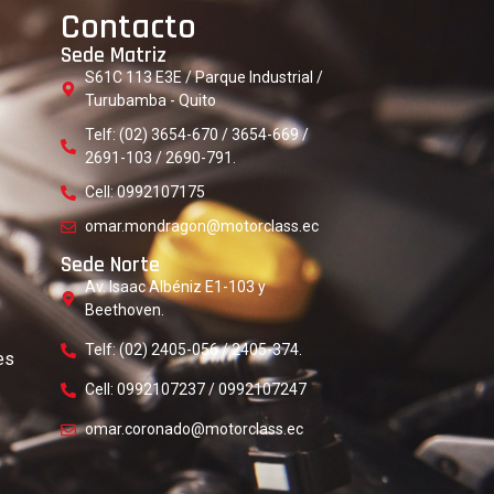
Contacto
Sede Matriz
S61C 113 E3E / Parque Industrial /
Turubamba - Quito
Telf: (02) 3654-670 / 3654-669 /
2691-103 / 2690-791.
Cell: 0992107175
omar.mondragon@motorclass.ec
Sede Norte
Av. Isaac Albéniz E1-103 y
Beethoven.
Telf: (02) 2405-056 / 2405-374.
es
Cell: 0992107237 / 0992107247
omar.coronado@motorclass.ec