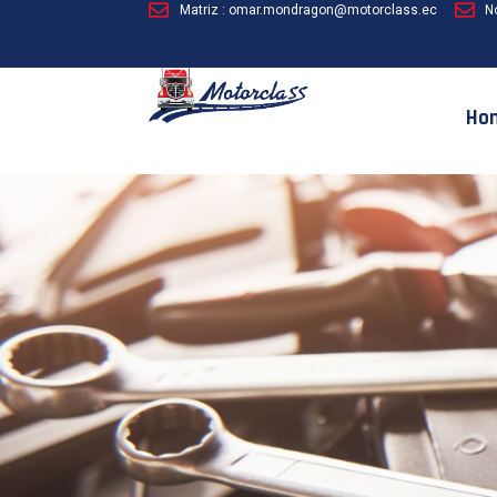
Matriz : omar.mondragon@motorclass.ec
N
Ho