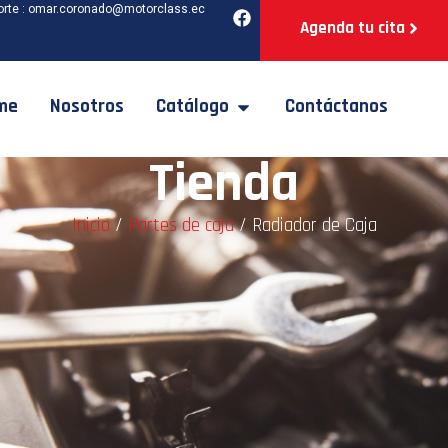
orte : omar.coronado@motorclass.ec
Agenda tu cita
me
Nosotros
Catálogo
Contáctanos
Tienda
Inicio
/
Partes de caja
/ Radiador de Caja