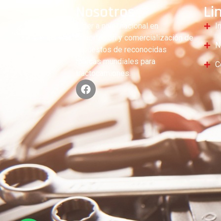
Nosotros
Li
Líder a nivel nacional en
I
importación y comercialización de
N
repuestos de reconocidas
marcas mundiales para
C
tractocamiones.