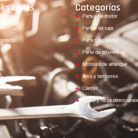
nks útiles
Categorías
nicio
Partes de motor
osotros
Partes de caja
ontacto
Partes de cardan
Parte de diferencial
Motores de arranque
Aros y tambores
Llantas
Luces y faros direccional