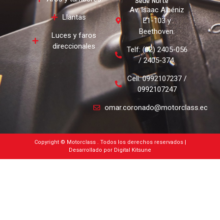
Sede Norte
Av. Isaac Albéniz
Llantas
E1-103 y
Beethoven.
Luces y faros
direccionales
Telf: (02) 2405-056
/ 2405-374.
Cell: 0992107237 /
0992107247
omar.coronado@motorclass.ec
Copyright © Motorclass . Todos los derechos reservados |
Desarrollado por Digital Kitsune