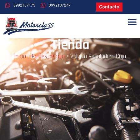
0992107175
0992107247
Contacto
Tienda
Inicio
/
Partes de caja
/ Válvula Reguladora Caja