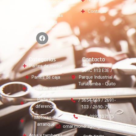
comercialización de
repuestos de
Contacto
reconocidas marcas
mundiales para
tractocamiones.
Categorías
Contacto
Sede Matriz
Partes de motor
S61C 113 E3E /
Partes de caja
Parque Industrial /
Turubamba - Quito
Partes de cardan
Telf: (02) 3654-670
Parte de
/ 3654-669 / 2691-
diferencial
103 / 2690-791.
Cell: 0992107175
Motores de
arranque
omar.mondragon@motorclass.ec
Aros y tambores